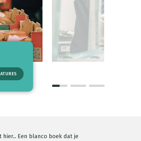
CATURES
CATURES
HRIJVEN
 hier.. Een blanco boek dat je