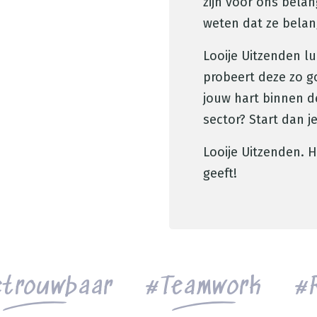
zijn voor ons bela
weten dat ze belang
Looije Uitzenden l
probeert deze zo go
jouw hart binnen d
sector? Start dan je
Looije Uitzenden. 
geeft!
trouwbaar
Teamwork