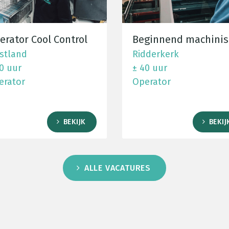
erator Cool Control
Beginnend machinis
stland
Ridderkerk
0 uur
± 40 uur
erator
Operator
BEKIJK
BEKIJ
ALLE VACATURES