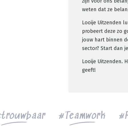
zijn voor ons bela
weten dat ze belang
Looije Uitzenden l
probeert deze zo go
jouw hart binnen d
sector? Start dan je
Looije Uitzenden. 
geeft!
trouwbaar
Teamwork