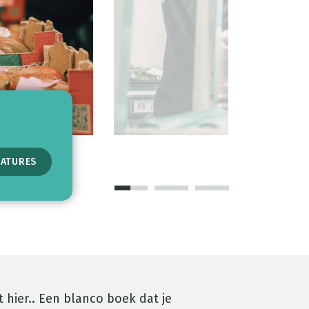
CATURES
CATURES
HRIJVEN
 hier.. Een blanco boek dat je