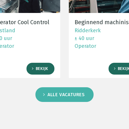
erator Cool Control
Beginnend machinis
stland
Ridderkerk
0 uur
± 40 uur
erator
Operator
BEKIJK
BEKIJ
ALLE VACATURES