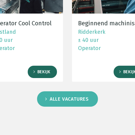
erator Cool Control
Beginnend machinis
stland
Ridderkerk
0 uur
± 40 uur
erator
Operator
BEKIJK
BEKIJ
ALLE VACATURES