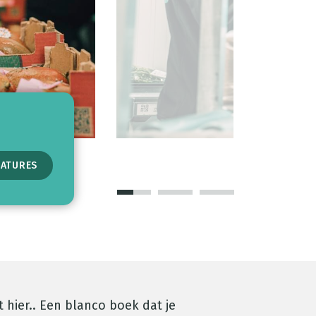
CATURES
CATURES
HRIJVEN
 hier.. Een blanco boek dat je