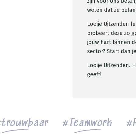
zijn voor ons bela
weten dat ze belang
Looije Uitzenden l
probeert deze zo go
jouw hart binnen d
sector? Start dan je
Looije Uitzenden. 
geeft!
trouwbaar
Teamwork