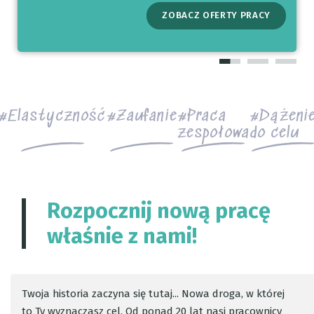
ZOBACZ OFERTY PRACY
ZAREJESTRUJ SIĘ BEZPOŚREDNIO
ZOBACZ OFERTY PRACY
Elastyczność
Zaufanie
Praca
Dążeni
zespołowa
do celu
Rozpocznij nową pracę
właśnie z nami!
Twoja historia zaczyna się tutaj... Nowa droga, w której
to Ty wyznaczasz cel. Od ponad 20 lat nasi pracownicy