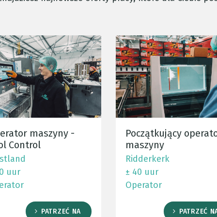
erator maszyny -
Początkujący operat
ol Control
maszyny
stland
Ridderkerk
0 uur
± 40 uur
erator
Operator
PATRZEĆ NA
PATRZEĆ N