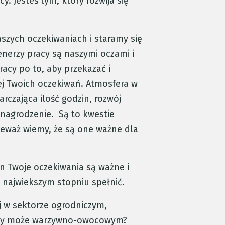
y. Jesteś tym, który rozwija się
szych oczekiwaniach i staramy się
renerzy pracy są naszymi oczami i
acy po to, aby przekazać i
cej Twoich oczekiwań. Atmosfera w
arczająca ilość godzin, rozwój
ynagrodzenie. Są to kwestie
eważ wiemy, że są one ważne dla
en Twoje oczekiwania są ważne i
k najwiekszym stopniu spełnić.
ej w sektorze ogrodniczym,
czy może warzywno-owocowym?