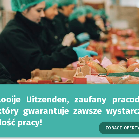
Looije Uitzenden, zaufany praco
który gwarantuje zawsze wystarc
ZOBACZ OFERT
ilość pracy!
ZAREJESTRUJ SIĘ BEZPO
ZOBACZ OFERT