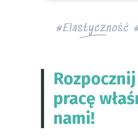
Elastyczność
Rozpoczni
pracę właś
nami!