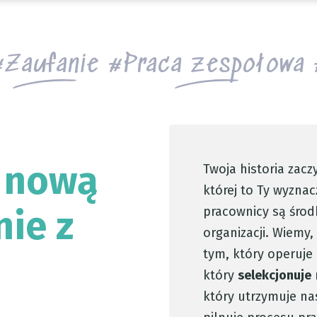
Zaufanie
Praca zespołowa
j nową
Twoja historia zacz
której to Ty wyznac
nie z
pracownicy są śro
organizacji. Wiemy, 
tym, który operuj
który
selekcjonuje
który utrzymuje na