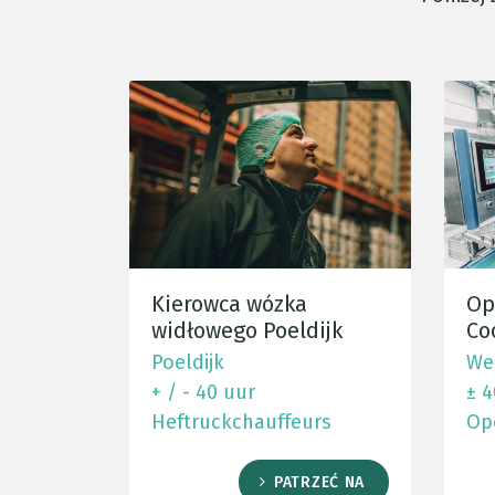
Kierowca wózka
Op
widłowego Poeldijk
Co
Poeldijk
We
+ / - 40 uur
± 4
Heftruckchauffeurs
Op
PATRZEĆ NA