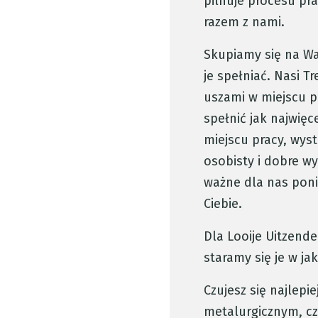
pilnuje procesu prac
razem z nami.
Skupiamy się na Wa
je spełniać. Nasi T
uszami w miejscu pr
spełnić jak najwię
miejscu pracy, wyst
osobisty i dobre w
ważne dla nas poni
Ciebie.
Dla Looije Uitzend
staramy się je w ja
Czujesz się najlepi
metalurgicznym, 