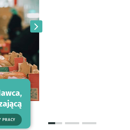
dawca,
zającą
Y PRACY
ŚREDNIO
Y PRACY