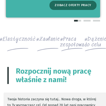
ZOBACZ OFERTY PRACY
ZAREJESTRUJ SIĘ BEZPOŚREDNIO
ZOBACZ OFERTY PRACY
Elastyczność
Zaufanie
Praca
Dążeni
zespołowa
do celu
Rozpocznij nową pracę
właśnie z nami!
Twoja historia zaczyna się tutaj... Nowa droga, w której
to Ty wyznaczasz cel. Od ponad 20 lat nasi pracownicy