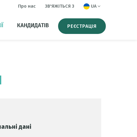
Про нас
ЗВ'ЯЖІТЬСЯ З
UA
ІЇ
КАНДИДАТІВ
РЕЄСТРАЦІЯ
и
альні дані