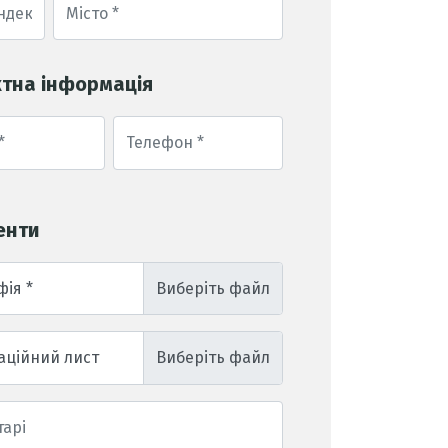
тна інформація
енти
фія *
аційний лист