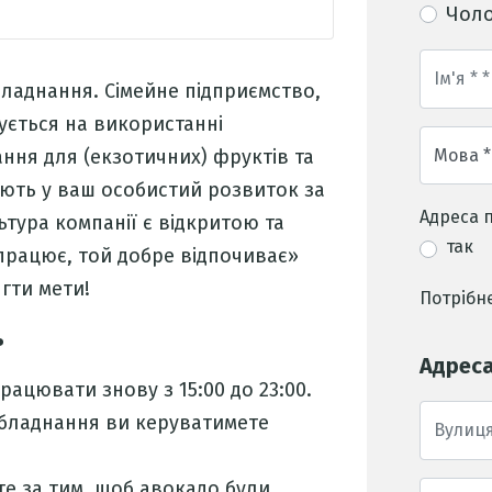
Чоло
аднання. Сімейне підприємство,
ується на використанні
ня для (екзотичних) фруктів та
ують у ваш особистий розвиток за
Адреса 
ьтура компанії є відкритою та
так
працює, той добре відпочиває»
гти мети!
Потрібне
ь
Адреса
працювати знову з 15:00 до 23:00.
обладнання ви керуватимете
е за тим, щоб авокадо були