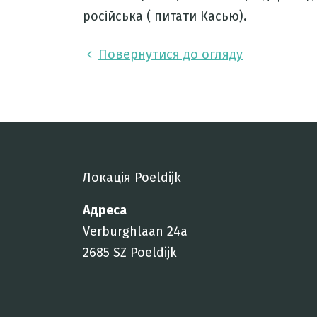
pосійська ( питати Касью)
.
Повернутися до огляду
Локація Poeldijk
Адреса
Verburghlaan 24a
2685 SZ Poeldijk