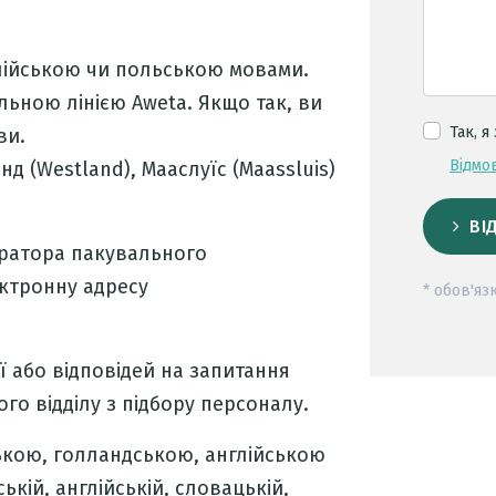
лійською чи польською мовами.
льною лінією Aweta. Якщо так, ви
Так, я
ви.
Відмов
д (Westland), Мааслуїс (Maassluis)
ВІ
ератора пакувального
ектронну адресу
* обов'яз
 або відповідей на запитання
ого відділу з підбору персоналу.
ькою, голландською, англійською
ькій, англійській, словацькій,