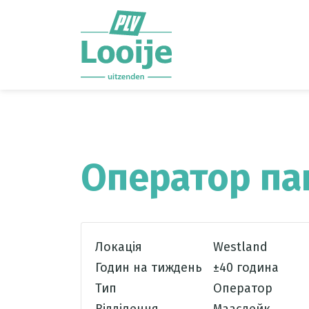
Ga direct naar
de inhoud
.
Оператор па
Локація
Westland
Годин на тиждень
±40 година
Тип
Оператор