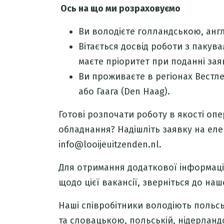
Ось на що ми розраховуємо
Ви володієте голландською, анг
Вітається досвід роботи з пакува
маєте пріоритет при поданні зая
Ви проживаєте в регіонах Вестлен
або Гаага (Den Haag).
Готові розпочати роботу в якості оп
обладнання? Надішліть заявку на ел
info@looijeuitzenden.nl.
Для отримання додаткової інформації
щодо цієї вакансії, зверніться до наш
Наші співробітники володіють польс
та словацькою, п
ольській, нідерландс