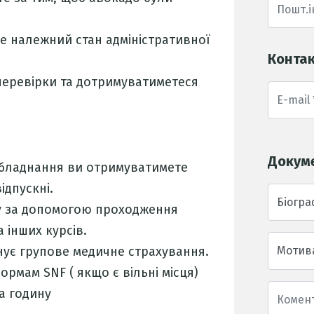
е належний стан адміністративної
Контак
перевірки та дотримуватиметеся
Докум
обладнання ви отримуватимете
дпускні.
Біогра
у за допомогою проходження
а інших курсів.
ує групове медичне страхування.
Мотив
ормам SNF ( якщо є вільні місця)
а годину