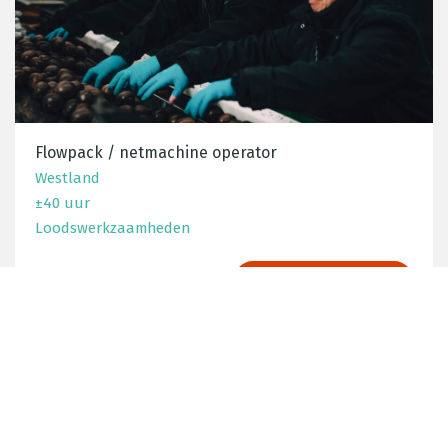
Flowpack / netmachine operator
Westland
±40 uur
Loodswerkzaamheden
SOLLICITEER DIRECT