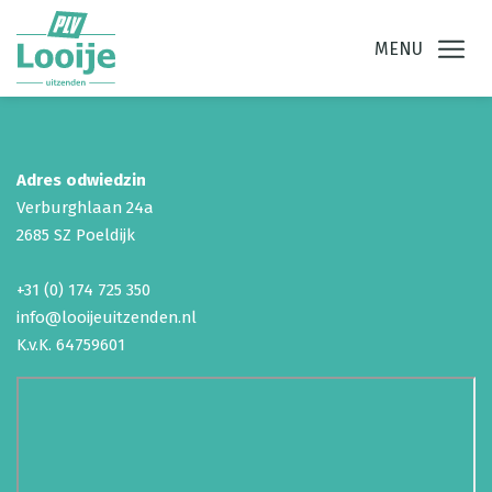
Ga direct naar
de inhoud
.
MENU
Adres odwiedzin
Verburghlaan 24a
2685 SZ Poeldijk
+31 (0) 174 725 350
info@looijeuitzenden.nl
K.v.K. 64759601