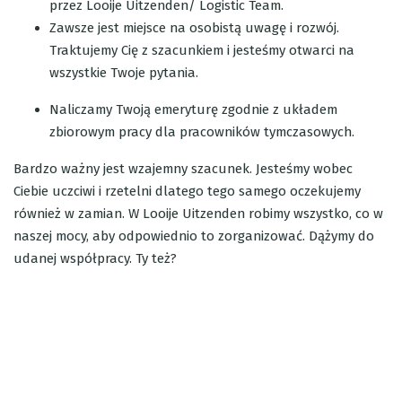
przez Looije Uitzenden/ Logistic Team.
Zawsze jest miejsce na osobistą uwagę i rozwój.
Traktujemy Cię z szacunkiem i jesteśmy otwarci na
wszystkie Twoje pytania.
Naliczamy Twoją emeryturę zgodnie z układem
zbiorowym pracy dla pracowników tymczasowych.
Bardzo ważny jest wzajemny szacunek. Jesteśmy wobec
Ciebie uczciwi i rzetelni dlatego tego samego oczekujemy
również w zamian. W Looije Uitzenden robimy wszystko, co w
naszej mocy, aby odpowiednio to zorganizować. Dążymy do
udanej współpracy. Ty też?
Certyfikaty
W firmie Looije Uitzenden zaufanie i przejrzystość mają
ogromne znaczenie. Posiadamy różne certyfikaty świadczące