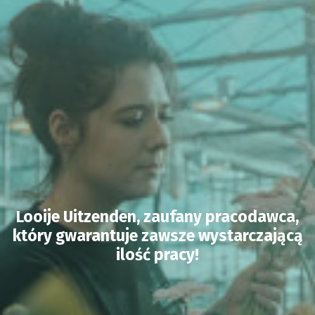
Looije Uitzenden, zaufany pracodawca,
który gwarantuje zawsze wystarczającą
ilość pracy!