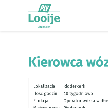
Ga direct naar
de inhoud
.
Kierowca wó
Lokalizacja
Ridderkerk
Ilość godzin
40 tygodniowo
Funkcja
Operator wózka widł