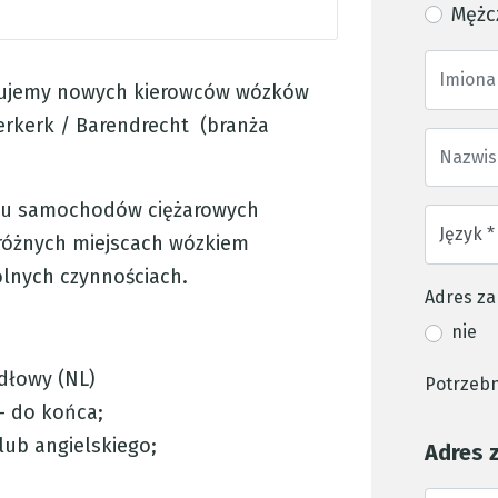
Mężc
ukujemy nowych kierowców wózków
erkerk / Barendrecht (branża
nku samochodów ciężarowych
różnych miejscach wózkiem
lnych czynnościach.
Adres za
nie
dłowy (NL)
Potrzebn
- do końca;
lub angielskiego;
Adres 