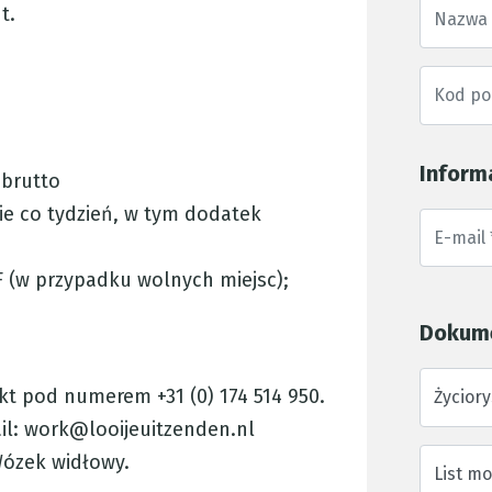
t.
Inform
 brutto
e co tydzień, w tym dodatek
 (w przypadku wolnych miejsc);
Dokum
t pod numerem +31 (0) 174 514 950.
Życiory
il: work@looijeuitzenden.nl
Wózek widłowy.
List m