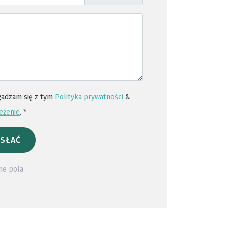
gadzam się z tym
Polityka prywatności
&
eżenie
. *
SŁAĆ
ne pola