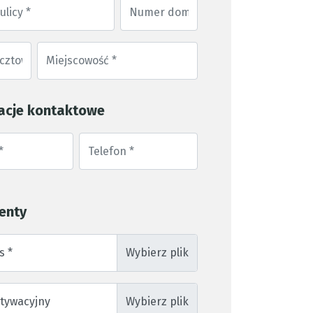
acje kontaktowe
enty
s *
otywacyjny