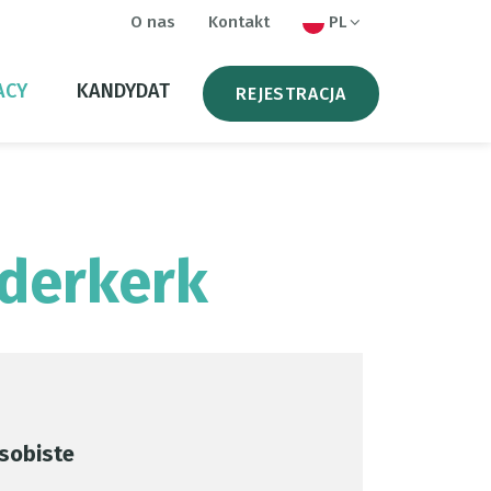
O nas
Kontakt
PL
ACY
KANDYDAT
REJESTRACJA
derkerk
sobiste