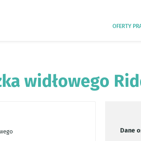
OFERTY PR
zka widłowego Rid
Dane o
owego