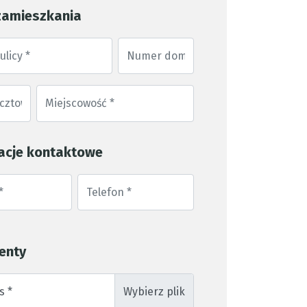
zamieszkania
acje kontaktowe
enty
s *