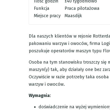
Ilość godzin
±40 tygodniowo
Funkcja
Praca pilotażowa
Miejsce pracy
Maasdijk
Dla naszych klientów w rejonie Rotterda
pakowaniu warzyw i owoców, firma Logis
poszukuje operatorów maszyn typu Flo
Osoba na tym stanowisku troszczy się 
maszyn(y) tak, aby działały one bez za
Oczywiście w razie potrzeby taka osob
warzyw i owoców.
Wymagnia:
doświadczenie na wyżej wymienio