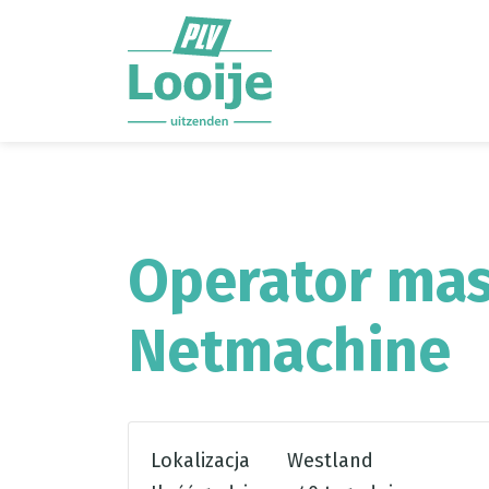
Ga direct naar
de inhoud
.
Operator mas
Netmachine
Lokalizacja
Westland