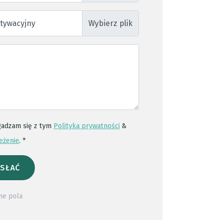
otywacyjny
gadzam się z tym
Polityka prywatności
&
eżenie
. *
SŁAĆ
ne pola