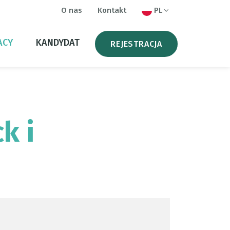
O nas
Kontakt
PL
ACY
KANDYDAT
REJESTRACJA
k i