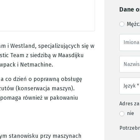
Dane o
Mężc
m i Westland, specjalizujących się w
tic Team z siedzibą w Maasdijku
wpack i Netmachine.
na co dzień o poprawną obsługę
rzutów (konserwacja maszyn).
a pomaga również w pakowaniu
Adres za
nie
Potrzebn
nym stanowisku przy maszynach