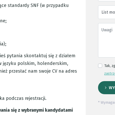
ące standardy SNF (w przypadku
List m
ne;
ia);
ieś pytania skontaktuj się z działem
 w języku polskim, holenderskim,
Tak, z
nież przesłać nam swoje CV na adres
zastrz
WY
a podczas rejestracji.
* Wymaga
ania się z wybranymi kandydatami