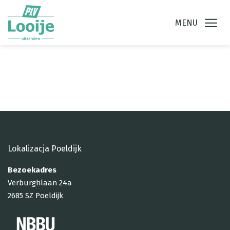
Ga direct naar
de inhoud
.
MENU
Lokalizacja Poeldijk
Bezoekadres
Verburghlaan 24a
2685 SZ Poeldijk