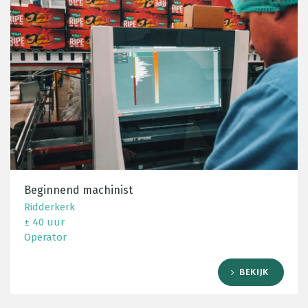
Beginnend machinist
Ridderkerk
± 40 uur
Operator
BEKIJK