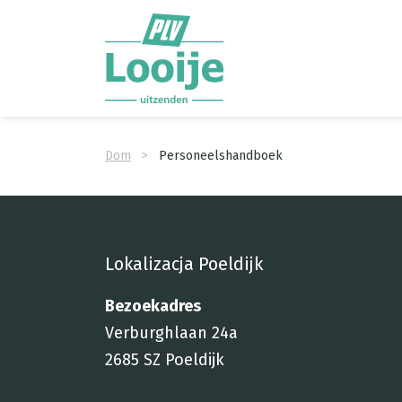
Ga direct naar
de inhoud
.
Dom
Personeelshandboek
Lokalizacja Poeldijk
Bezoekadres
Verburghlaan 24a
2685 SZ Poeldijk