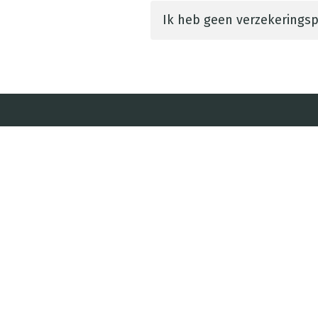
Ik heb geen verzekeringsp
Vestiging Poeldijk
Bezoekadres
Verburghlaan 24a
2685 SZ Poeldijk