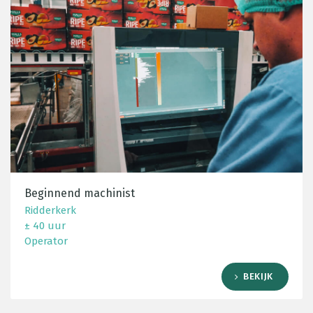
Beginnend machinist
Ridderkerk
± 40 uur
Operator
BEKIJK